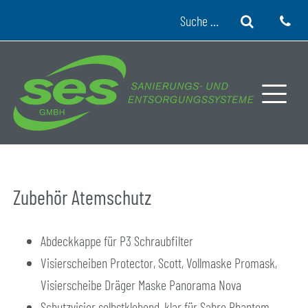
Skip to content
Suche
Zubehör Atemschutz
Abdeckkappe für P3 Schraubfilter
Visierscheiben Protector, Scott, Vollmaske Promask,
Visierscheibe Dräger Maske Panorama Nova
Schutzvisier selbstklebend, klar für Sabre Phantom